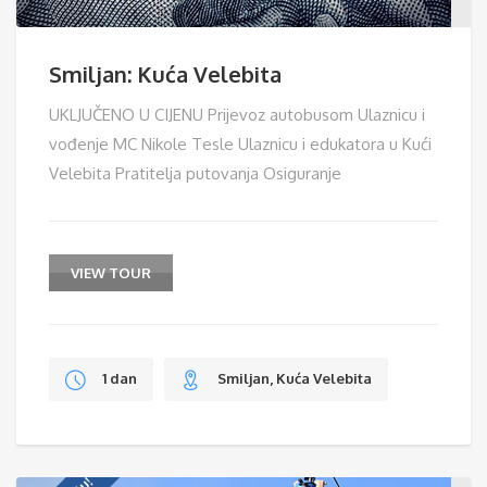
Smiljan: Kuća Velebita
UKLJUČENO U CIJENU Prijevoz autobusom Ulaznicu i
vođenje MC Nikole Tesle Ulaznicu i edukatora u Kući
Velebita Pratitelja putovanja Osiguranje
VIEW TOUR
1 dan
Smiljan, Kuća Velebita