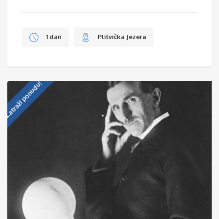
1 dan
Plitvička Jezera
Zatraži ponudu!