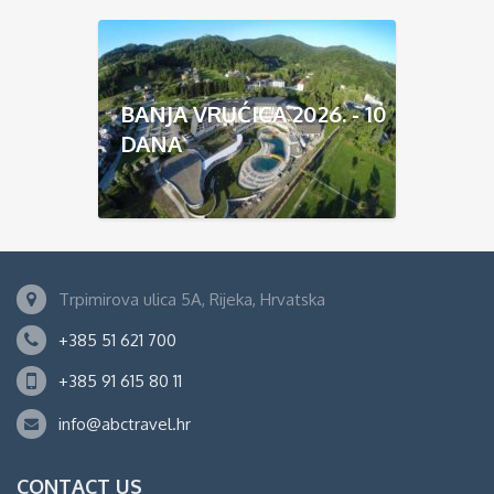
BANJA VRUĆICA 2026. - 10
DANA
Trpimirova ulica 5A, Rijeka, Hrvatska
+385 51 621 700
+385 91 615 80 11
info@abctravel.hr
CONTACT US