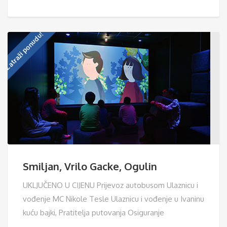
Zatraži ponudu!
Smiljan, Vrilo Gacke, Ogulin
UKLJUČENO U CIJENU Prijevoz autobusom Ulaznicu i
vođenje MC Nikole Tesle Ulaznicu i vođenje u Ivaninu
kuću bajki, Pratitelja putovanja Osiguranje