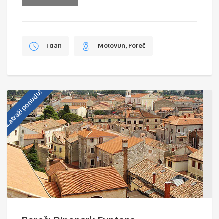
1 dan
Motovun, Poreč
Zatraži ponudu!