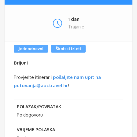
1 dan
Trajanje
Jednodnevni
Školski izleti
Brijuni
Provjerite itinerar i
pošaljite nam upit na
putovanja@abctravel.hr
!
POLAZAK/POVRATAK
Po dogovoru
VRIJEME POLASKA