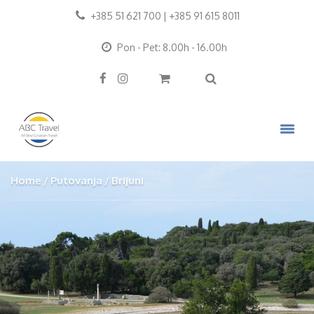
+385 51 621 700 | +385 91 615 8011
Pon - Pet: 8.00h - 16.00h
Home
Putovanja
Brijuni