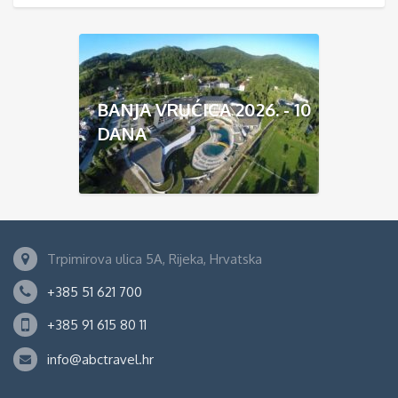
BANJA VRUĆICA 2026. - 10
DANA
Trpimirova ulica 5A, Rijeka, Hrvatska
+385 51 621 700
+385 91 615 80 11
info@abctravel.hr