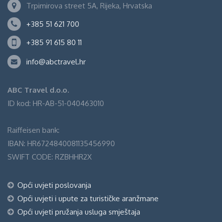
Trpimirova street 5A, Rijeka, Hrvatska
+385 51 621 700
+385 91 615 80 11
info@abctravel.hr
ABC Travel d.o.o.
ID kod: HR-AB-51-040463010
Raiffeisen bank:
IBAN: HR6724840081135456990
SWIFT CODE: RZBHHR2X
Opći uvjeti poslovanja
Opći uvjeti i upute za turističke aranžmane
Opći uvjeti pružanja usluga smještaja