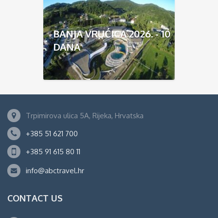
BANJA VRUĆICA 2026. - 10
DANA
Trpimirova ulica 5A, Rijeka, Hrvatska
+385 51 621 700
+385 91 615 80 11
info@abctravel.hr
CONTACT US