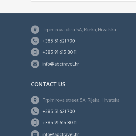
Trpimirova ulica 5A, Rijeka, Hrvatska
+385 51 621 700
+385 91 615 80 11
info@abctravel.hr
CONTACT US
Trpimirova street 5A, Rijeka, Hrvatska
+385 51 621 700
+385 91 615 80 11
info@abctravel.hr