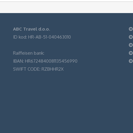
ABC Travel d.o.o.
ID kod: HR-AB-51-040463010
Raiffeisen bank:
IBAN: HR6724840081135456990
SWIFT CODE: RZBHHR2X