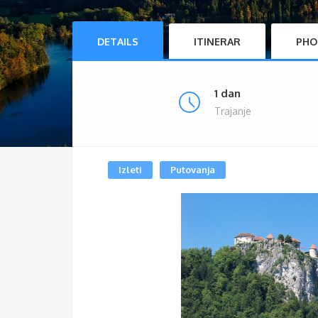
DETAILS
ITINERAR
PHO
1 dan
Trajanje
Izleti
Putovanja