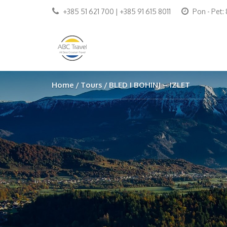
+385 51 621 700 | +385 91 615 8011
Pon - Pet:
Home
Tours
BLED I BOHINJ – IZLET