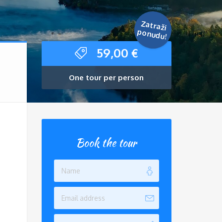
Zatraži
ponudu!
59,00
€
One tour per person
Book the tour