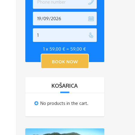
1 x
59,00
€
=
59,00
€
KOŠARICA
No products in the cart.