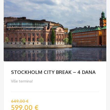
STOCKHOLM CITY BREAK – 4 DANA
Više termina!
649,00
€
599,00
€