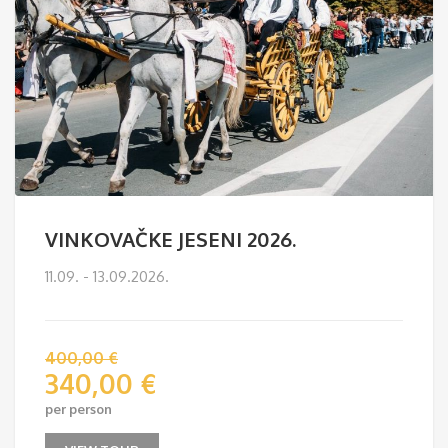
VINKOVAČKE JESENI 2026.
11.09. - 13.09.2026.
400,00
€
340,00
€
per person