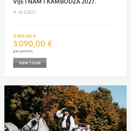
VIJETNAM I KAMBODŽA 2027.
4.-16.1.2027.
3.150,00
€
3.090,00
€
per person
VIEW TOUR