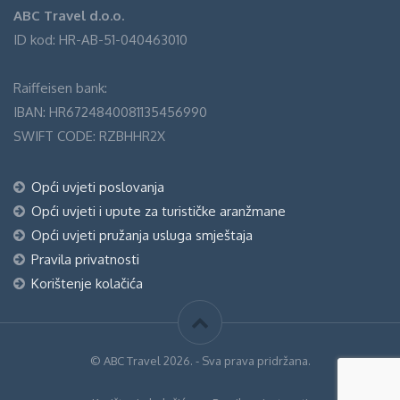
ABC Travel d.o.o.
ID kod: HR-AB-51-040463010
Raiffeisen bank:
IBAN: HR6724840081135456990
SWIFT CODE: RZBHHR2X
Opći uvjeti poslovanja
Opći uvjeti i upute za turističke aranžmane
Opći uvjeti pružanja usluga smještaja
Pravila privatnosti
Korištenje kolačića
© ABC Travel 2026. - Sva prava pridržana.