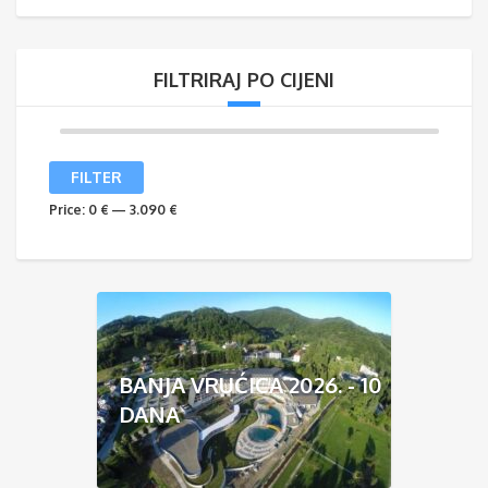
FILTRIRAJ PO CIJENI
Min
Max
FILTER
price
price
Price:
0 €
—
3.090 €
BANJA VRUĆICA 2026. - 10
DANA