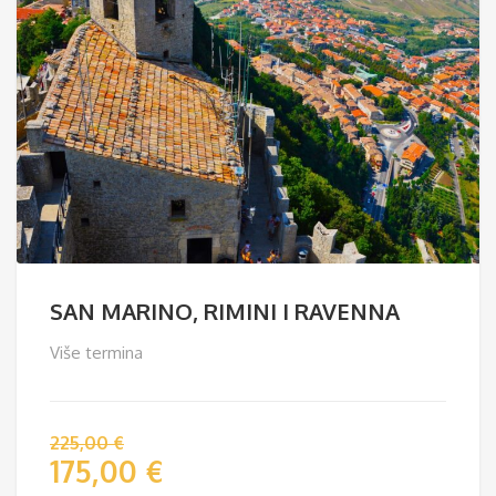
SAN MARINO, RIMINI I RAVENNA
Više termina
225,00
€
175,00
€