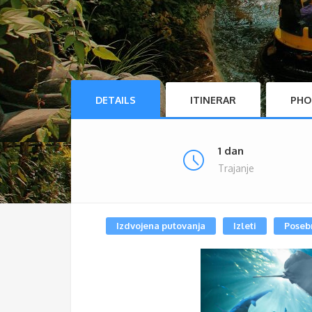
DETAILS
ITINERAR
PHO
1 dan
Trajanje
Izdvojena putovanja
Izleti
Poseb