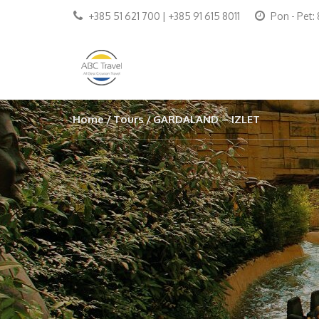
+385 51 621 700 | +385 91 615 8011
Pon - Pet:
Home
Tours
GARDALAND – IZLET