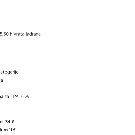
05,50 h Vrata Jadrana
kategorije
eta
ina za TPA, PDV
d: 34 €
ium 11 €