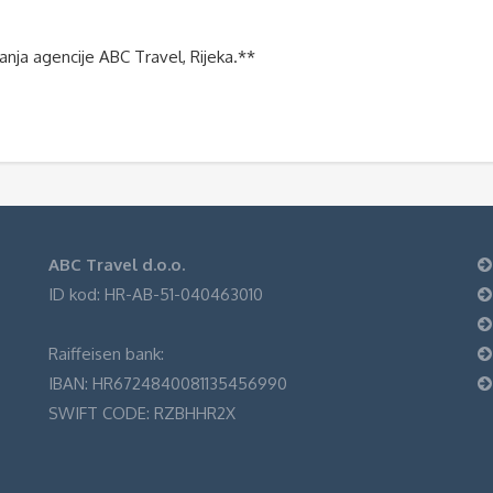
u
anja agencije ABC Travel, Rijeka.**
ABC Travel d.o.o.
ID kod: HR-AB-51-040463010
Raiffeisen bank:
IBAN: HR6724840081135456990
SWIFT CODE: RZBHHR2X