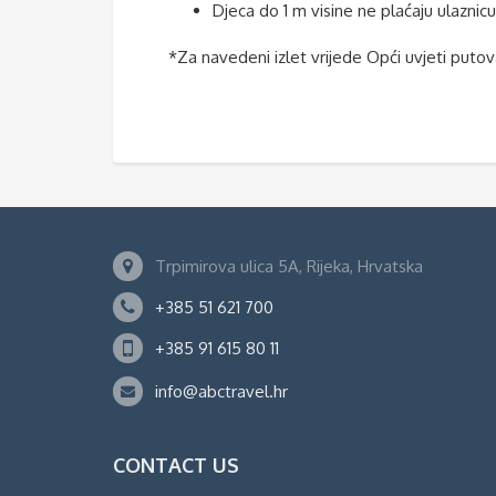
Djeca do 1 m visine ne plaćaju ulaznic
*Za navedeni izlet vrijede Opći uvjeti putov
Trpimirova ulica 5A, Rijeka, Hrvatska
+385 51 621 700
+385 91 615 80 11
info@abctravel.hr
CONTACT US