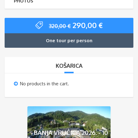
PHOTOS
290,00
€
320,00
€
One tour per person
KOŠARICA
No products in the cart.
BANJA VRUĆICA 2026. - 10