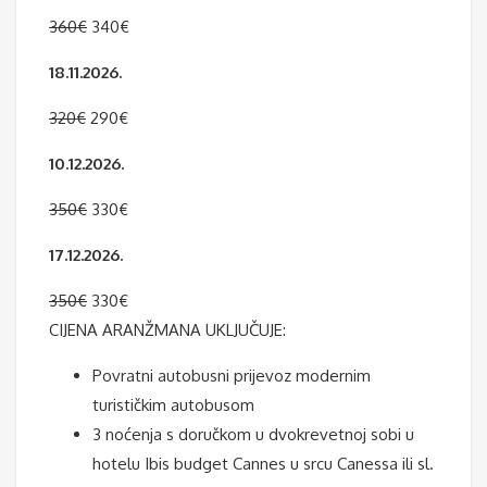
360€
340€
18.11.2026.
320€
290€
10.12.2026.
350€
330€
17.12.2026.
350€
330€
CIJENA ARANŽMANA UKLJUČUJE:
Povratni autobusni prijevoz modernim
turističkim autobusom
3 noćenja s doručkom u dvokrevetnoj sobi u
hotelu Ibis budget Cannes u srcu Canessa ili sl.